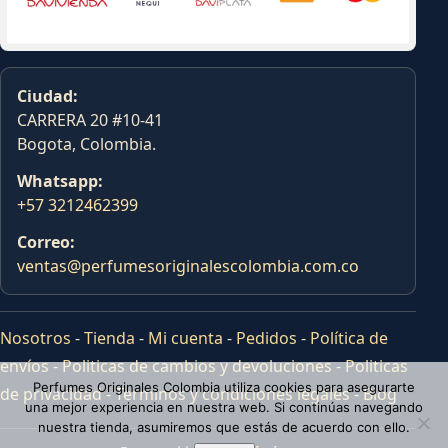
Ciudad:
CARRERA 20 #10-41
Bogota, Colombia.
Whatsapp:
+57 3212462399
Correo:
ventas@perfumesoriginalescolombia.com.co
Nosotros
-
Tienda
-
Mi cuenta
-
Pedidos
-
Política de
envíos
-
Politicas de cambios y devoluciones
-
Politicas
Perfumes Originales Colombia utiliza cookies para asegurarte
de privacidad
-
Terminos y condiciones legales
-
Blog
una mejor experiencia en nuestra web. Si continúas navegando
nuestra tienda, asumiremos que estás de acuerdo con ello.