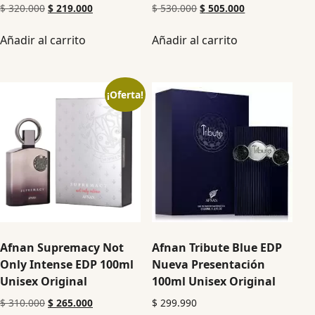
$
320.000
$
219.000
$
530.000
$
505.000
Añadir al carrito
Añadir al carrito
¡Oferta!
Afnan Supremacy Not
Afnan Tribute Blue EDP
Only Intense EDP 100ml
Nueva Presentación
Unisex Original
100ml Unisex Original
$
310.000
$
265.000
$
299.990