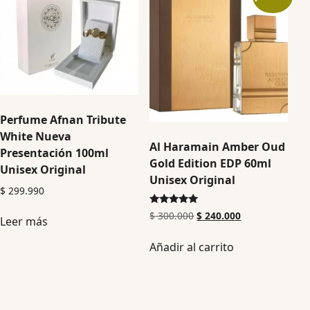
Perfume Afnan Tribute
White Nueva
Al Haramain Amber Oud
Presentación 100ml
Gold Edition EDP 60ml
Unisex Original
Unisex Original
$
299.990
Valorado en
$
300.000
$
240.000
Leer más
5.00
de 5
Añadir al carrito