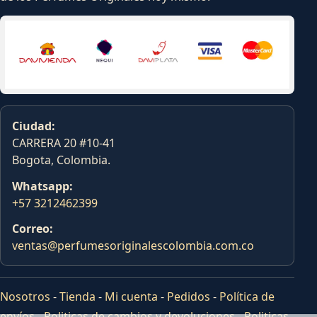
Ciudad:
CARRERA 20 #10-41
Bogota, Colombia.
Whatsapp:
+57 3212462399
Correo:
ventas@perfumesoriginalescolombia.com.co
Nosotros
-
Tienda
-
Mi cuenta
-
Pedidos
-
Política de
envíos
-
Politicas de cambios y devoluciones
-
Politicas