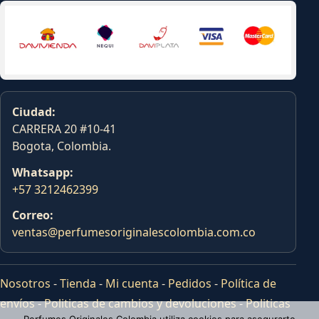
Ciudad:
CARRERA 20 #10-41
Bogota, Colombia.
Whatsapp:
+57 3212462399
Correo:
ventas@perfumesoriginalescolombia.com.co
Nosotros
-
Tienda
-
Mi cuenta
-
Pedidos
-
Política de
envíos
-
Politicas de cambios y devoluciones
-
Politicas