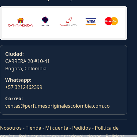
Ciudad:
CARRERA 20 #10-41
Bogota, Colombia.
Whatsapp:
+57 3212462399
Correo:
ventas@perfumesoriginalescolombia.com.co
Nosotros
-
Tienda
-
Mi cuenta
-
Pedidos
-
Política de
envíos
-
Politicas de cambios y devoluciones
-
Politicas