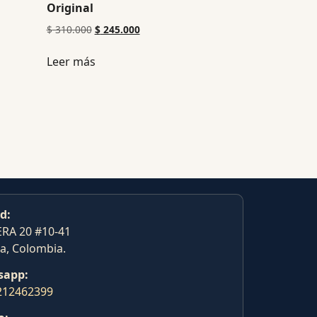
Original
$
310.000
$
245.000
Leer más
d:
RA 20 #10-41
a, Colombia.
sapp:
212462399