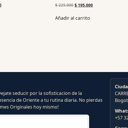
0
$
225.000
$
195.000
Añadir al carrito
Ciuda
ate seducir por la sofisticacion de la
CARRE
esencia de Oriente a tu rutina diaria. No pierdas
Bogot
fumes Originales hoy mismo!
What
+57 3