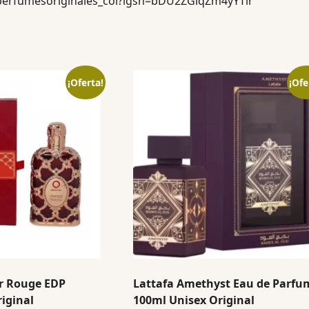
perfumesoriginales_col?igsh=bDU2ZGlqZm4yYTlr
¡Oferta!
¡Ofe
r Rouge EDP
Lattafa Amethyst Eau de Parfu
iginal
100ml Unisex Original