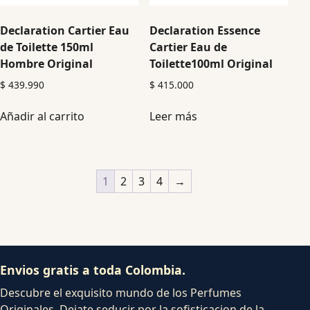
Declaration Cartier Eau
Declaration Essence
de Toilette 150ml
Cartier Eau de
Hombre Original
Toilette100ml Original
$
439.990
$
415.000
Añadir al carrito
Leer más
1
2
3
4
→
Envios gratis a toda Colombia.
Descubre el exquisito mundo de los Perfumes
Originales. Dejate seducir por la sofisticacion de la