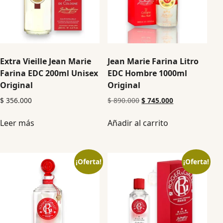
Extra Vieille Jean Marie
Jean Marie Farina Litro
Farina EDC 200ml Unisex
EDC Hombre 1000ml
Original
Original
$
356.000
$
890.000
$
745.000
Leer más
Añadir al carrito
¡Oferta!
¡Oferta!