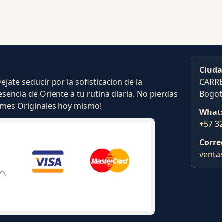
Ciuda
ate seducir por la sofisticacion de la
CARRE
esencia de Oriente a tu rutina diaria. No pierdas
Bogot
fumes Originales hoy mismo!
What
+57 3
Corre
venta