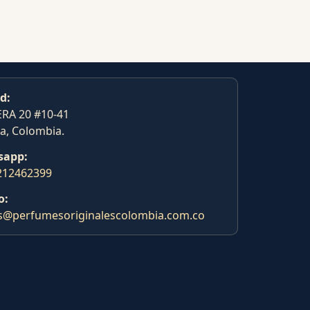
d:
RA 20 #10-41
a, Colombia.
sapp:
212462399
o:
s@perfumesoriginalescolombia.com.co