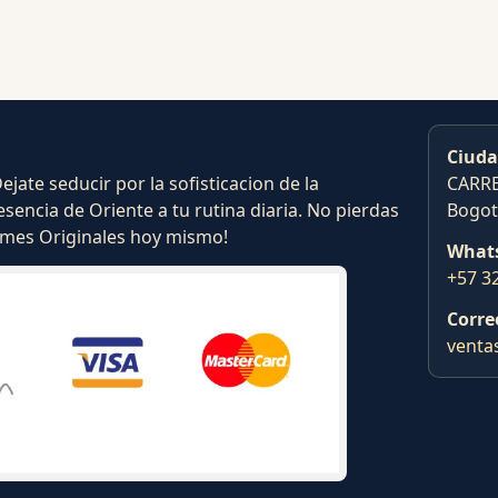
Ciuda
ate seducir por la sofisticacion de la
CARRE
esencia de Oriente a tu rutina diaria. No pierdas
Bogot
fumes Originales hoy mismo!
What
+57 3
Corre
venta