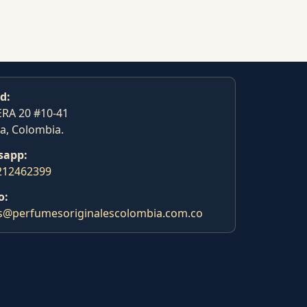
d:
RA 20 #10-41
a, Colombia.
sapp:
212462399
o:
s@perfumesoriginalescolombia.com.co