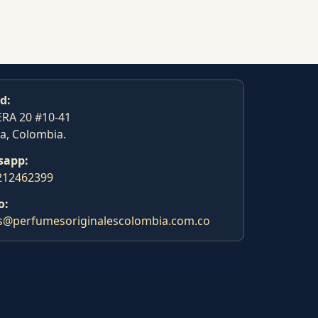
d:
RA 20 #10-41
a, Colombia.
sapp:
212462399
o:
s@perfumesoriginalescolombia.com.co