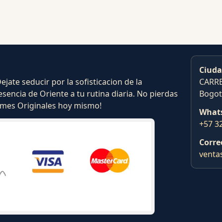
Ciuda
ate seducir por la sofisticacion de la
CARRE
esencia de Oriente a tu rutina diaria. No pierdas
Bogot
fumes Originales hoy mismo!
What
+57 3
Corre
venta