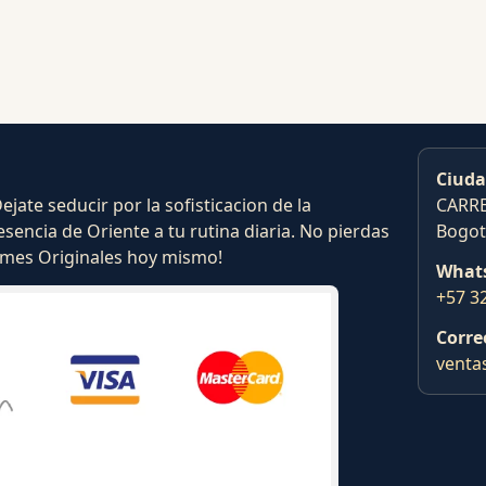
Ciuda
ate seducir por la sofisticacion de la
CARRE
esencia de Oriente a tu rutina diaria. No pierdas
Bogot
fumes Originales hoy mismo!
What
+57 3
Corre
venta