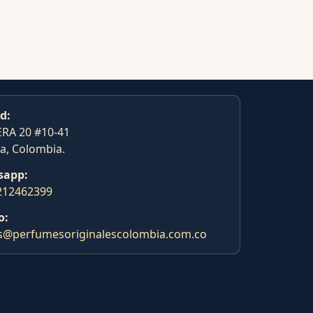
d:
RA 20 #10-41
a, Colombia.
sapp:
212462399
o:
s@perfumesoriginalescolombia.com.co