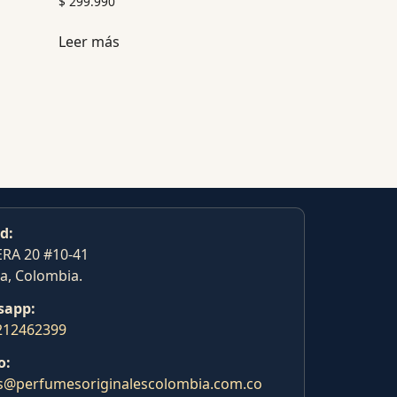
$
299.990
Leer más
d:
RA 20 #10-41
a, Colombia.
sapp:
212462399
o:
s@perfumesoriginalescolombia.com.co