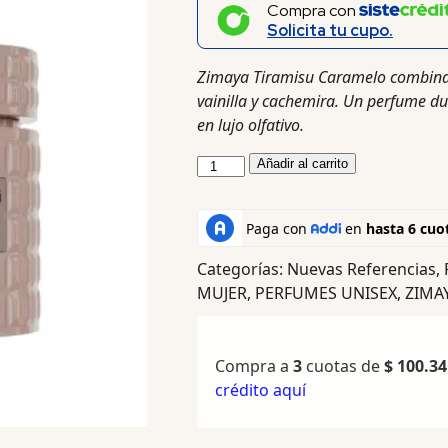
Compra con
Solicita tu cupo.
Zimaya Tiramisu Caramelo combina 
vainilla y cachemira. Un perfume dul
en lujo olfativo.
Añadir al carrito
Categorías:
Nuevas Referencias
,
MUJER
,
PERFUMES UNISEX
,
ZIMA
Compra a
3
cuotas de
$
100.34
crédito aquí