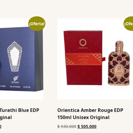
¡Oferta!
¡Ofe
Turathi Blue EDP
Orientica Amber Rouge EDP
ginal
150ml Unisex Original
0
$
530.000
$
505.000