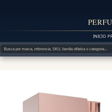
PERFU
INICIO
P