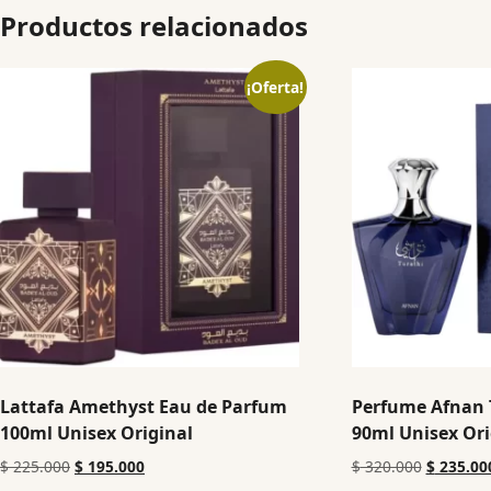
Productos relacionados
¡Oferta!
Lattafa Amethyst Eau de Parfum
Perfume Afnan 
100ml Unisex Original
90ml Unisex Ori
$
225.000
$
195.000
$
320.000
$
235.00