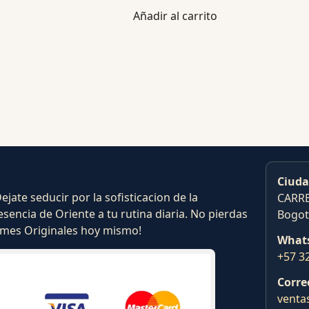
Añadir al carrito
Ciuda
ate seducir por la sofisticacion de la
CARRE
esencia de Oriente a tu rutina diaria. No pierdas
Bogot
fumes Originales hoy mismo!
What
+57 3
Corre
venta