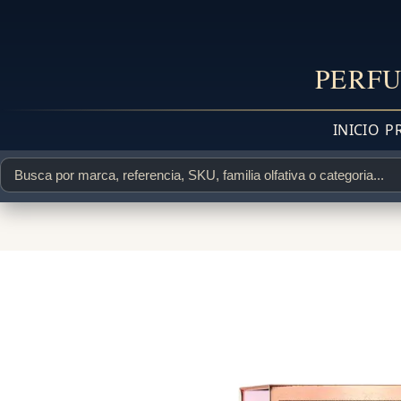
PERFU
INICIO
P