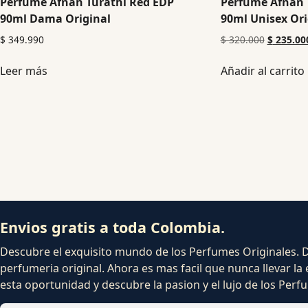
Perfume Afnan Turathi Red EDP
Perfume Afnan 
90ml Dama Original
90ml Unisex Ori
$
349.990
$
320.000
$
235.00
Leer más
Añadir al carrito
Envios gratis a toda Colombia.
Descubre el exquisito mundo de los Perfumes Originales. Dej
perfumeria original. Ahora es mas facil que nunca llevar la 
esta oportunidad y descubre la pasion y el lujo de los Per