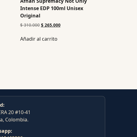
Afnan Supremacy Not Only
Intense EDP 100ml Unisex
Original
$
310.000
$
265.000
Añadir al carrito
d:
RA 20 #10-41
a, Colombia.
sapp: