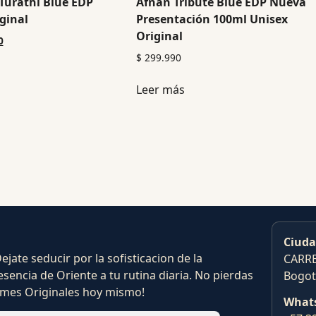
Turathi Blue EDP
Afnan Tribute Blue EDP Nueva
ginal
Presentación 100ml Unisex
Original
0
$
299.990
Leer más
Ciuda
ate seducir por la sofisticacion de la
CARRE
esencia de Oriente a tu rutina diaria. No pierdas
Bogot
fumes Originales hoy mismo!
What