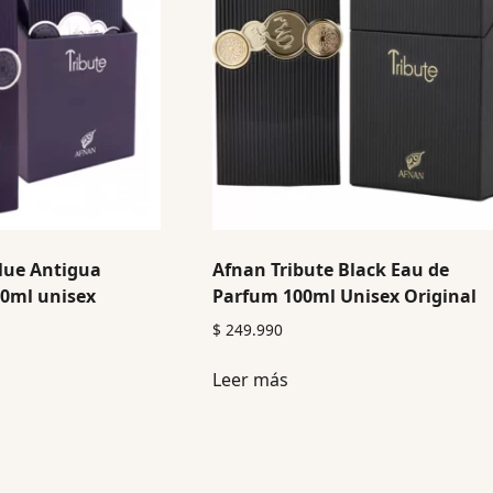
lue Antigua
Afnan Tribute Black Eau de
00ml unisex
Parfum 100ml Unisex Original
$
249.990
Leer más