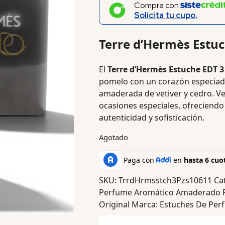
Compra con
Solicita tu cupo.
Terre d’Hermès Estuc
El
Terre d’Hermès Estuche EDT 3
pomelo con un corazón especiado
amaderada de vetiver y cedro. Vers
ocasiones especiales, ofreciendo
autenticidad y sofisticación.
Agotado
SKU:
TrrdHrmsstch3Pzs10611
Ca
Perfume Aromático Amaderado 
Original
Marca:
Estuches De Pe