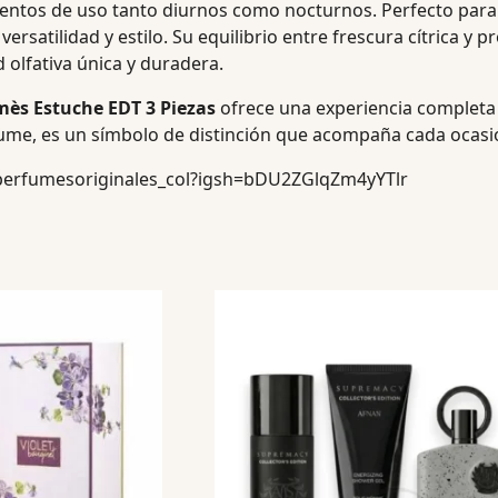
ntos de uso tanto diurnos como nocturnos. Perfecto para
versatilidad y estilo. Su equilibrio entre frescura cítrica 
olfativa única y duradera.
mès Estuche EDT 3 Piezas
ofrece una experiencia completa
fume, es un símbolo de distinción que acompaña cada ocasión
perfumesoriginales_col?igsh=bDU2ZGlqZm4yYTlr