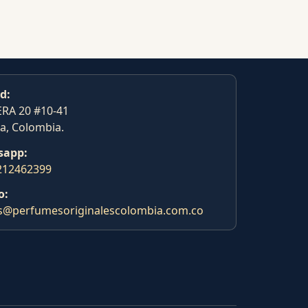
d:
RA 20 #10-41
a, Colombia.
sapp:
212462399
o:
s@perfumesoriginalescolombia.com.co