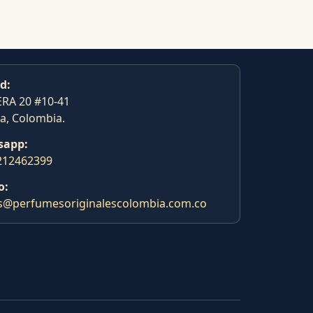
d:
RA 20 #10-41
a, Colombia.
sapp:
212462399
o:
s@perfumesoriginalescolombia.com.co