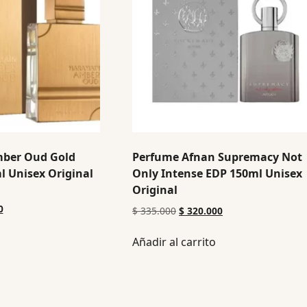
mber Oud Gold
Perfume Afnan Supremacy Not
l Unisex Original
Only Intense EDP 150ml Unisex
Original
0
$
335.000
$
320.000
Añadir al carrito