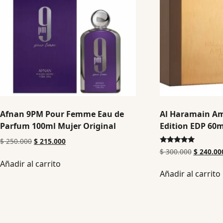
Afnan 9PM Pour Femme Eau de
Al Haramain A
Parfum 100ml Mujer Original
Edition EDP 60m
$
250.000
$
215.000
Valorado en
$
300.000
$
240.00
5.00
Añadir al carrito
de 5
Añadir al carrito