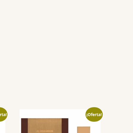
rta!
¡Oferta!