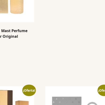
Mast Perfume
r Original
¡Oferta!
¡Ofe