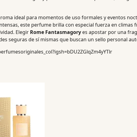
 aroma ideal para momentos de uso formales y eventos noc
ntensas, este perfume brilla con especial fuerza en climas 
ividad. Elegir
Rome Fantasmagory
es apostar por una fra
es seguras de sí mismas que buscan un sello personal auté
perfumesoriginales_col?igsh=bDU2ZGlqZm4yYTlr