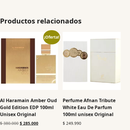
Productos relacionados
¡Oferta!
Al Haramain Amber Oud
Perfume Afnan Tribute
Gold Edition EDP 100ml
White Eau De Parfum
Unisex Original
100ml unisex Original
$
380.000
$
285.000
$
249.990