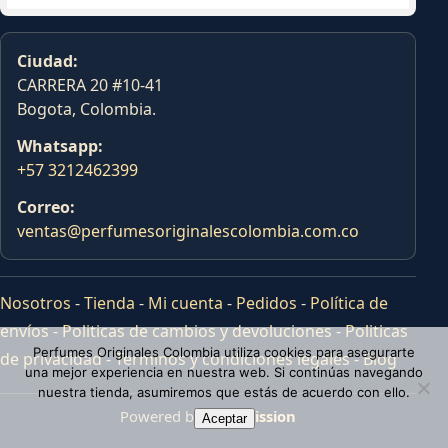
Ciudad:
CARRERA 20 #10-41
Bogota, Colombia.
Whatsapp:
+57 3212462399
Correo:
ventas@perfumesoriginalescolombia.com.co
Nosotros
-
Tienda
-
Mi cuenta
-
Pedidos
-
Política de
envíos
-
Politicas de cambios y devoluciones
-
Politicas
Perfumes Originales Colombia utiliza cookies para asegurarte
de privacidad
-
Terminos y condiciones legales
-
Blog
una mejor experiencia en nuestra web. Si continúas navegando
nuestra tienda, asumiremos que estás de acuerdo con ello.
Powered by
Tras Mission
Aceptar