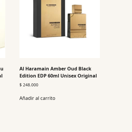
au
Al Haramain Amber Oud Black
al
Edition EDP 60ml Unisex Original
$
248.000
Añadir al carrito