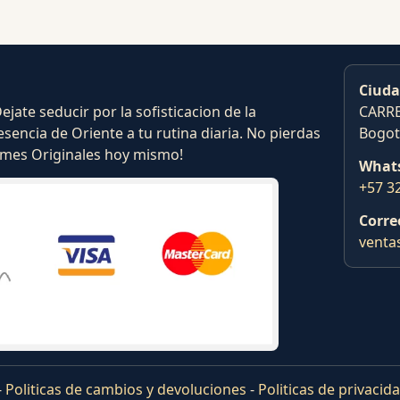
Ciuda
ate seducir por la sofisticacion de la
CARRE
esencia de Oriente a tu rutina diaria. No pierdas
Bogot
fumes Originales hoy mismo!
What
+57 3
Corre
venta
-
Politicas de cambios y devoluciones
-
Politicas de privacid