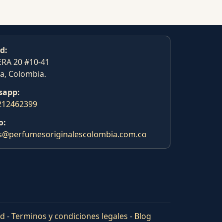
d:
RA 20 #10-41
a, Colombia.
sapp:
212462399
o:
s@perfumesoriginalescolombia.com.co
ad
-
Terminos y condiciones legales
-
Blog