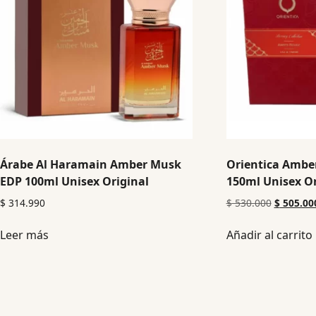
Árabe Al Haramain Amber Musk
Orientica Ambe
EDP 100ml Unisex Original
150ml Unisex Or
$
314.990
$
530.000
$
505.00
Leer más
Añadir al carrito