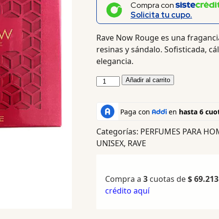
Compra con
Solicita tu cupo.
Rave Now Rouge es una fraganci
resinas y sándalo. Sofisticada, cál
elegancia.
Añadir al carrito
Categorías:
PERFUMES PARA HO
UNISEX
,
RAVE
Compra a
3
cuotas de
$
69.213
crédito aquí