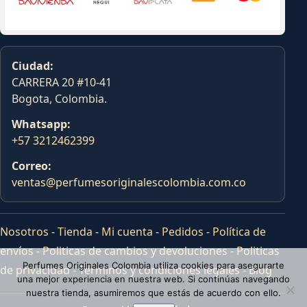
Ciudad:
CARRERA 20 #10-41
Bogota, Colombia.
Whatsapp:
+57 3212462399
Correo:
ventas@perfumesoriginalescolombia.com.co
Nosotros
-
Tienda
-
Mi cuenta
-
Pedidos
-
Política de
envíos
-
Politicas de cambios y devoluciones
-
Politicas
Perfumes Originales Colombia utiliza cookies para asegurarte
de privacidad
-
Terminos y condiciones legales
-
Blog
una mejor experiencia en nuestra web. Si continúas navegando
nuestra tienda, asumiremos que estás de acuerdo con ello.