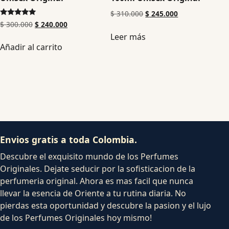
$
310.000
$
245.000
Valorado en
$
300.000
$
240.000
5.00
Leer más
de 5
Añadir al carrito
Envios gratis a toda Colombia.
Descubre el exquisito mundo de los Perfumes
Originales. Dejate seducir por la sofisticacion de la
perfumeria original. Ahora es mas facil que nunca
llevar la esencia de Oriente a tu rutina diaria. No
pierdas esta oportunidad y descubre la pasion y el lujo
de los Perfumes Originales hoy mismo!