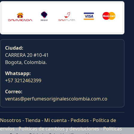
Ciudad:
CARRERA 20 #10-41
Bogota, Colombia.
Whatsapp:
+57 3212462399
Correo:
ventas@perfumesoriginalescolombia.com.co
Nosotros
-
Tienda
-
Mi cuenta
-
Pedidos
-
Política de
envíos
-
Politicas de cambios y devoluciones
-
Politicas