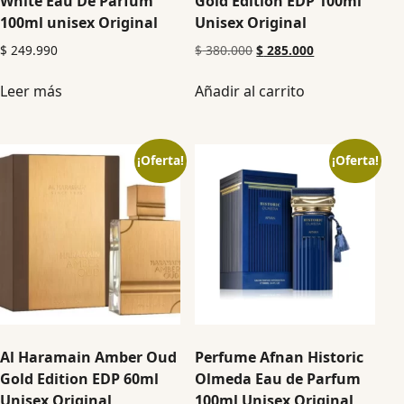
White Eau De Parfum
Gold Edition EDP 100ml
100ml unisex Original
Unisex Original
$
249.990
$
380.000
$
285.000
Leer más
Añadir al carrito
¡Oferta!
¡Oferta!
Al Haramain Amber Oud
Perfume Afnan Historic
Gold Edition EDP 60ml
Olmeda Eau de Parfum
Unisex Original
100ml Unisex Original