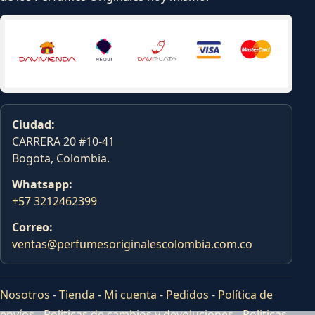
Ciudad:
CARRERA 20 #10-41
Bogota, Colombia.
Whatsapp:
+57 3212462399
Correo:
ventas@perfumesoriginalescolombia.com.co
Nosotros
-
Tienda
-
Mi cuenta
-
Pedidos
-
Política de
envíos
-
Politicas de cambios y devoluciones
-
Politicas