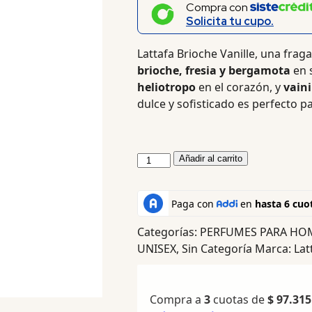
Compra con
Solicita tu cupo.
Lattafa Brioche Vanille, una frag
brioche, fresia y bergamota
en s
heliotropo
en el corazón, y
vaini
dulce y sofisticado es perfecto p
Añadir al carrito
Categorías:
PERFUMES PARA HO
UNISEX
,
Sin Categoría
Marca:
Lat
Compra a
3
cuotas de
$
97.315