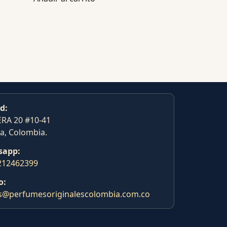
d:
RA 20 #10-41
a, Colombia.
sapp:
212462399
o:
s@perfumesoriginalescolombia.com.co