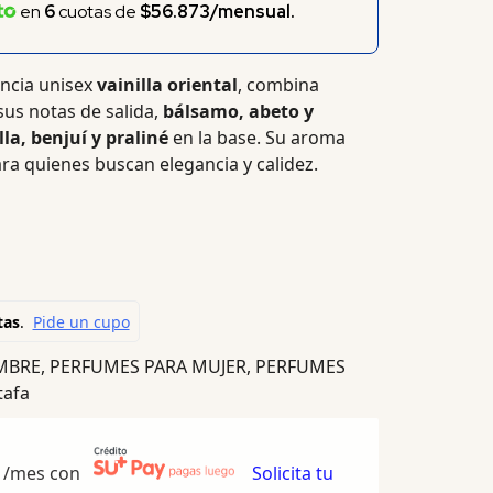
en
6
cuotas de
$56.873/mensual.
ancia unisex
vainilla oriental
, combina
us notas de salida,
bálsamo, abeto y
lla, benjuí y praliné
en la base. Su aroma
ara quienes buscan elegancia y calidez.
MBRE
,
PERFUMES PARA MUJER
,
PERFUMES
tafa
/mes con
Solicita tu