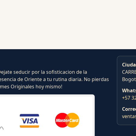
Ciuda
ate seducir por la sofisticacion de la
CARRE
esencia de Oriente a tu rutina diaria. No pierdas
Bogot
fumes Originales hoy mismo!
What
+57 3
Corre
venta