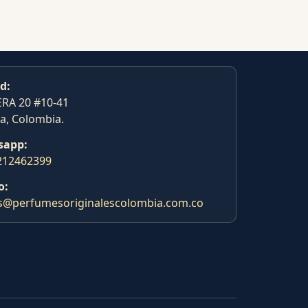
d:
RA 20 #10-41
a, Colombia.
sapp:
212462399
o:
s@perfumesoriginalescolombia.com.co