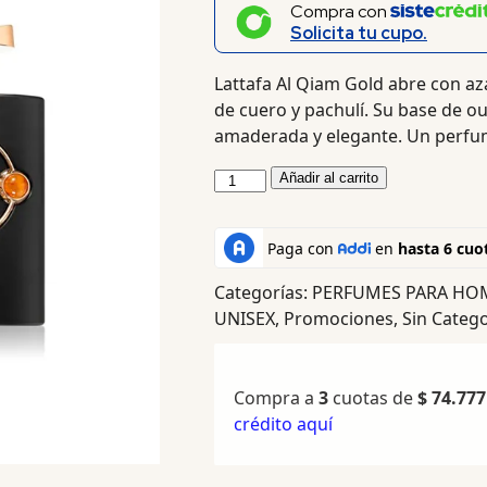
Compra con
Solicita tu cupo.
Lattafa Al Qiam Gold abre con a
de cuero y pachulí. Su base de ou
amaderada y elegante. Un perfum
Añadir al carrito
Categorías:
PERFUMES PARA HO
UNISEX
,
Promociones
,
Sin Catego
Compra a
3
cuotas de
$
74.777
crédito aquí