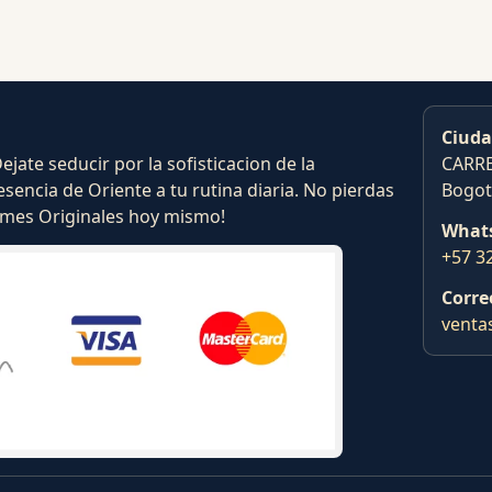
Ciuda
ate seducir por la sofisticacion de la
CARRE
esencia de Oriente a tu rutina diaria. No pierdas
Bogot
fumes Originales hoy mismo!
What
+57 3
Corre
venta