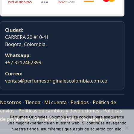
Ciudad:
CARRERA 20 #10-41
Bogota, Colombia.
Whatsapp:
+57 3212462399
Correo:
ventas@perfumesoriginalescolombia.com.co
Nosotros
-
Tienda
-
Mi cuenta
-
Pedidos
-
Política de
envíos
-
Politicas de cambios y devoluciones
-
Politicas
Perfumes Originales Colombia utiliza cookies para asegurarte
de privacidad
-
Terminos y condiciones legales
-
Blog
una mejor experiencia en nuestra web. Si continúas navegando
nuestra tienda, asumiremos que estás de acuerdo con ello.