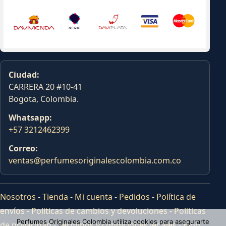
Ciudad:
CARRERA 20 #10-41
Bogota, Colombia.
Whatsapp:
+57 3212462399
Correo:
ventas@perfumesoriginalescolombia.com.co
Nosotros
-
Tienda
-
Mi cuenta
-
Pedidos
-
Política de
envíos
-
Politicas de cambios y devoluciones
-
Politicas
Perfumes Originales Colombia utiliza cookies para asegurarte
de privacidad
-
Terminos y condiciones legales
-
Blog