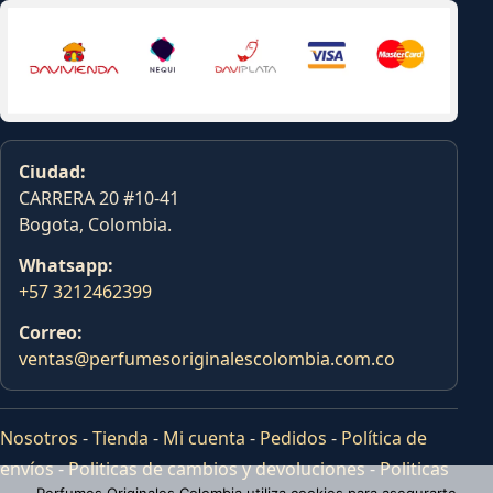
Ciudad:
CARRERA 20 #10-41
Bogota, Colombia.
Whatsapp:
+57 3212462399
Correo:
ventas@perfumesoriginalescolombia.com.co
Nosotros
-
Tienda
-
Mi cuenta
-
Pedidos
-
Política de
envíos
-
Politicas de cambios y devoluciones
-
Politicas