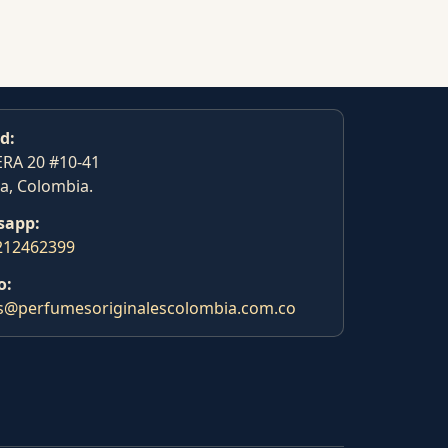
d:
RA 20 #10-41
a, Colombia.
sapp:
212462399
o:
s@perfumesoriginalescolombia.com.co