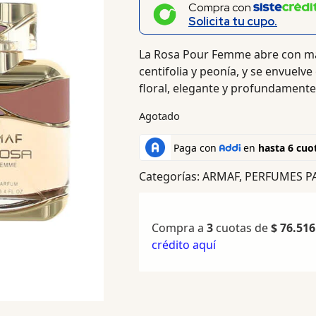
Compra con
Solicita tu cupo.
La Rosa Pour Femme abre con man
centifolia y peonía, y se envuelv
floral, elegante y profundament
Agotado
Categorías:
ARMAF
,
PERFUMES P
Compra a
3
cuotas de
$
76.516
crédito aquí