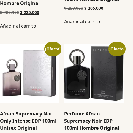
Hombre Original
$
250.000
$
205.000
$
289.990
$
225.000
Añadir al carrito
Añadir al carrito
¡Oferta!
¡Oferta!
Afnan Supremacy Not
Perfume Afnan
Only Intense EDP 100ml
Supremacy Noir EDP
Unisex Original
100ml Hombre Original