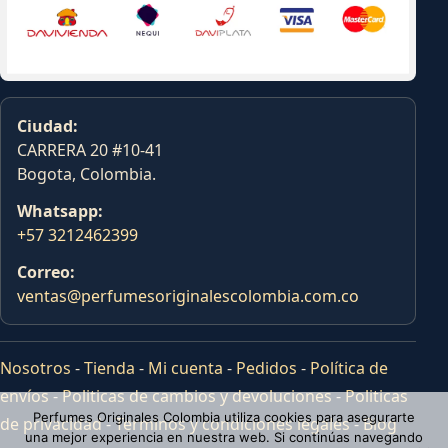
Ciudad:
CARRERA 20 #10-41
Bogota, Colombia.
Whatsapp:
+57 3212462399
Correo:
ventas@perfumesoriginalescolombia.com.co
Nosotros
-
Tienda
-
Mi cuenta
-
Pedidos
-
Política de
envíos
-
Politicas de cambios y devoluciones
-
Politicas
Perfumes Originales Colombia utiliza cookies para asegurarte
de privacidad
-
Terminos y condiciones legales
-
Blog
una mejor experiencia en nuestra web. Si continúas navegando