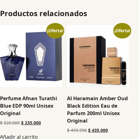
Productos relacionados
¡Oferta!
¡Oferta!
Perfume Afnan Turathi
Al Haramain Amber Oud
Blue EDP 90ml Unisex
Black Edition Eau de
Original
Parfum 200ml Unisex
Original
$
320.000
$
235.000
$
499.990
$
435.000
Añadir al carrito