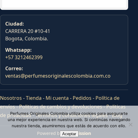
Ciudad:
CARRERA 20 #10-41
Bogota, Colombia.
Whatsapp:
+57 3212462399
Correo:
ventas@perfumesoriginalescolombia.com.co
Nosotros
-
Tienda
-
Mi cuenta
-
Pedidos
-
Política de
envíos
-
Politicas de cambios y devoluciones
-
Politicas
Perfumes Originales Colombia utiliza cookies para asegurarte
de privacidad
-
Terminos y condiciones legales
-
Blog
una mejor experiencia en nuestra web. Si continúas navegando
nuestra tienda, asumiremos que estás de acuerdo con ello.
Powered by
Tras Mission
Aceptar