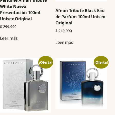
Perfume Afnan Tribute
White Nueva
Afnan Tribute Black Eau
Presentación 100ml
de Parfum 100ml Unisex
Unisex Original
Original
$
299.990
$
249.990
Leer más
Leer más
¡Oferta!
¡Oferta!