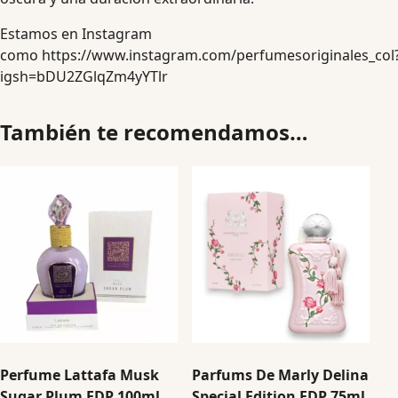
Estamos en Instagram
como
https://www.instagram.com/perfumesoriginales_col
igsh=bDU2ZGlqZm4yYTlr
También te recomendamos…
Perfume Lattafa Musk
Parfums De Marly Delina
Sugar Plum EDP 100ml
Special Edition EDP 75ml