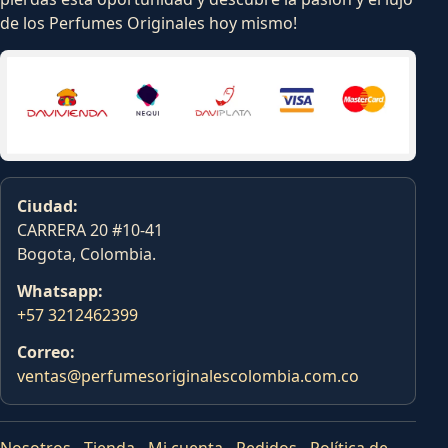
de los Perfumes Originales hoy mismo!
Ciudad:
CARRERA 20 #10-41
Bogota, Colombia.
Whatsapp:
+57 3212462399
Correo:
ventas@perfumesoriginalescolombia.com.co
Nosotros
-
Tienda
-
Mi cuenta
-
Pedidos
-
Política de