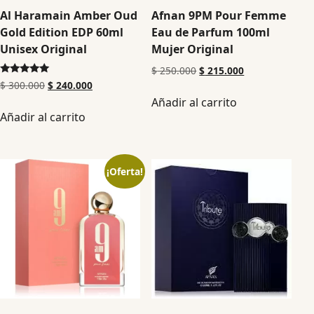
Al Haramain Amber Oud
Afnan 9PM Pour Femme
Gold Edition EDP 60ml
Eau de Parfum 100ml
Unisex Original
Mujer Original
$
250.000
$
215.000
Valorado en
$
300.000
$
240.000
5.00
Añadir al carrito
de 5
Añadir al carrito
¡Oferta!