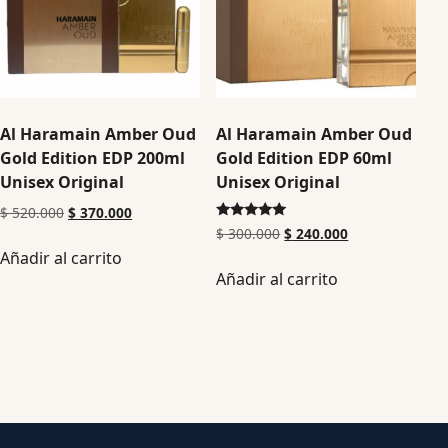
Al Haramain Amber Oud
Al Haramain Amber Oud
Gold Edition EDP 200ml
Gold Edition EDP 60ml
Unisex Original
Unisex Original
$
520.000
$
370.000
Valorado en
$
300.000
$
240.000
5.00
Añadir al carrito
de 5
Añadir al carrito