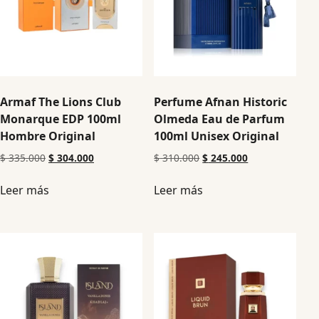
Armaf The Lions Club
Perfume Afnan Historic
Monarque EDP 100ml
Olmeda Eau de Parfum
Hombre Original
100ml Unisex Original
$
335.000
$
304.000
$
310.000
$
245.000
Leer más
Leer más