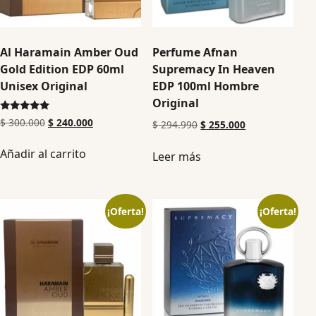
Al Haramain Amber Oud
Perfume Afnan
Gold Edition EDP 60ml
Supremacy In Heaven
Unisex Original
EDP 100ml Hombre
Original
Valorado en
$
300.000
$
240.000
$
294.990
$
255.000
5.00
de 5
Añadir al carrito
Leer más
¡Oferta!
¡Oferta!