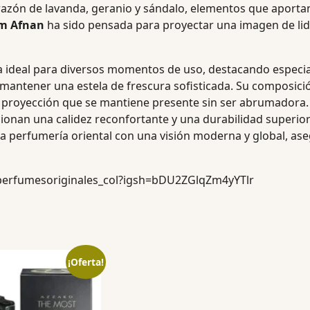
orazón de lavanda, geranio y sándalo, elementos que aportan
m Afnan
ha sido pensada para proyectar una imagen de lid
era ideal para diversos momentos de uso, destacando espec
ea mantener una estela de frescura sofisticada. Su composic
a proyección que se mantiene presente sin ser abrumadora. 
nan una calidez reconfortante y una durabilidad superior en
la perfumería oriental con una visión moderna y global, a
perfumesoriginales_col?igsh=bDU2ZGlqZm4yYTlr
¡Oferta!