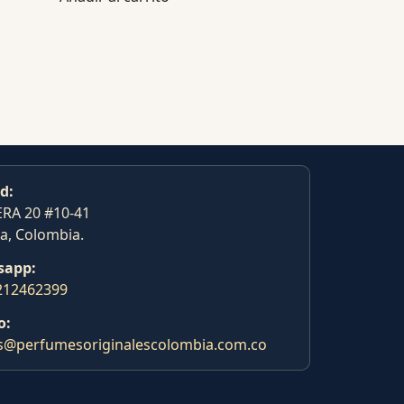
d:
RA 20 #10-41
a, Colombia.
sapp:
212462399
o:
s@perfumesoriginalescolombia.com.co