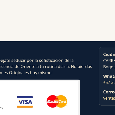
Ciuda
ate seducir por la sofisticacion de la
CARRE
esencia de Oriente a tu rutina diaria. No pierdas
Bogot
fumes Originales hoy mismo!
What
+57 3
Corre
venta