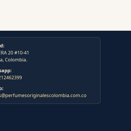
d:
RA 20 #10-41
a, Colombia.
sapp:
212462399
o:
s@perfumesoriginalescolombia.com.co