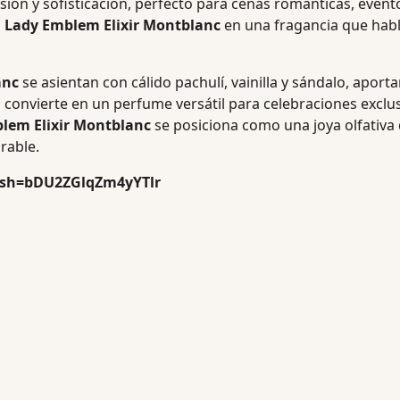
asión y sofisticación, perfecto para cenas románticas, ev
a
Lady Emblem Elixir Montblanc
en una fragancia que habl
anc
se asientan con cálido pachulí, vainilla y sándalo, apor
convierte en un perfume versátil para celebraciones exclu
lem Elixir Montblanc
se posiciona como una joya olfativa
rable.
igsh=bDU2ZGlqZm4yYTlr