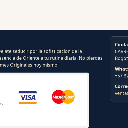
Ciuda
ate seducir por la sofisticacion de la
CARRE
esencia de Oriente a tu rutina diaria. No pierdas
Bogot
fumes Originales hoy mismo!
What
+57 3
Corre
venta