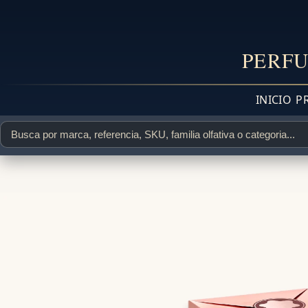
PERFU
INICIO
P