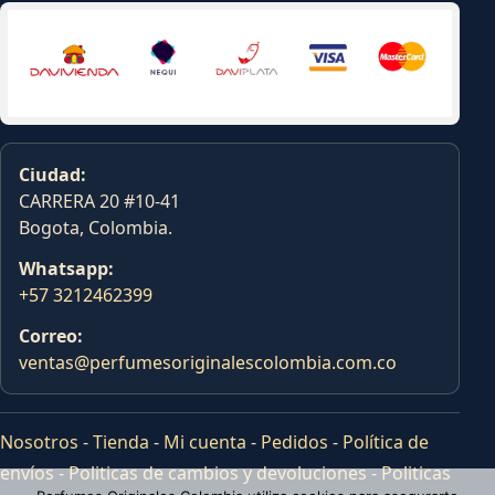
Ciudad:
CARRERA 20 #10-41
Bogota, Colombia.
Whatsapp:
+57 3212462399
Correo:
ventas@perfumesoriginalescolombia.com.co
Nosotros
-
Tienda
-
Mi cuenta
-
Pedidos
-
Política de
envíos
-
Politicas de cambios y devoluciones
-
Politicas