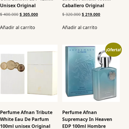
Unisex Original
Caballero Original
$
400.000
$
305.000
$
320.000
$
219.000
Añadir al carrito
Añadir al carrito
¡Oferta!
Perfume Afnan Tribute
Perfume Afnan
White Eau De Parfum
Supremacy In Heaven
100ml unisex Original
EDP 100ml Hombre