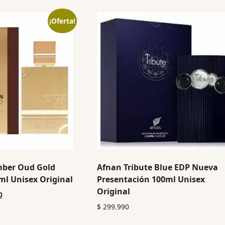
¡Oferta!
mber Oud Gold
Afnan Tribute Blue EDP Nueva
ml Unisex Original
Presentación 100ml Unisex
Original
0
$
299.990