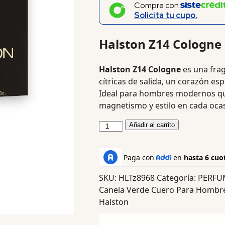
Compra con
Solicita tu cupo.
Halston Z14 Cologne
Halston Z14 Cologne
es una frag
cítricas de salida, un corazón es
Ideal para hombres modernos qu
magnetismo y estilo en cada oca
Añadir al carrito
SKU:
HLTz8968
Categoría:
PERFU
Canela Verde Cuero Para Hombr
Halston