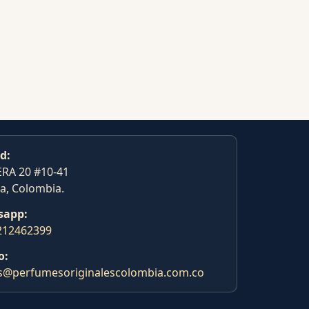
d:
RA 20 #10-41
a, Colombia.
sapp:
212462399
o:
s@perfumesoriginalescolombia.com.co