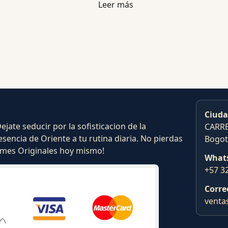
Leer más
Ciuda
ate seducir por la sofisticacion de la
CARRE
esencia de Oriente a tu rutina diaria. No pierdas
Bogot
fumes Originales hoy mismo!
What
+57 3
Corre
venta