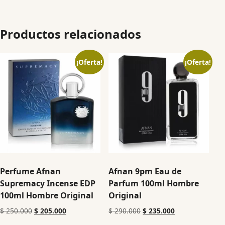
Productos relacionados
¡Oferta!
¡Oferta!
Perfume Afnan
Afnan 9pm Eau de
Supremacy Incense EDP
Parfum 100ml Hombre
100ml Hombre Original
Original
$
250.000
$
205.000
$
290.000
$
235.000