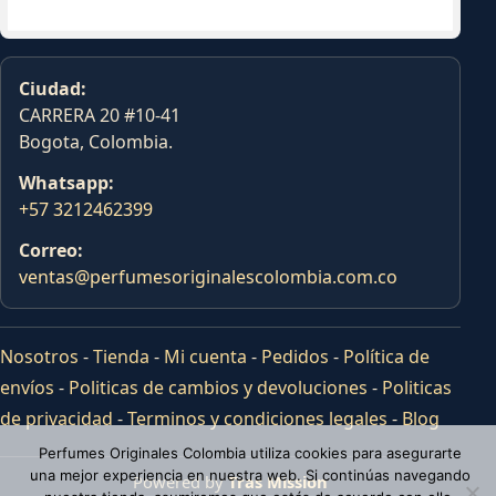
Ciudad:
CARRERA 20 #10-41
Bogota, Colombia.
Whatsapp:
+57 3212462399
Correo:
ventas@perfumesoriginalescolombia.com.co
Nosotros
-
Tienda
-
Mi cuenta
-
Pedidos
-
Política de
envíos
-
Politicas de cambios y devoluciones
-
Politicas
de privacidad
-
Terminos y condiciones legales
-
Blog
Perfumes Originales Colombia utiliza cookies para asegurarte
una mejor experiencia en nuestra web. Si continúas navegando
Powered by
Tras Mission