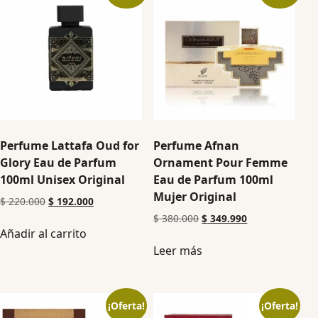
Perfume Lattafa Oud for
Perfume Afnan
Glory Eau de Parfum
Ornament Pour Femme
100ml Unisex Original
Eau de Parfum 100ml
Mujer Original
$
220.000
$
192.000
$
380.000
$
349.990
Añadir al carrito
Leer más
¡Oferta!
¡Oferta!