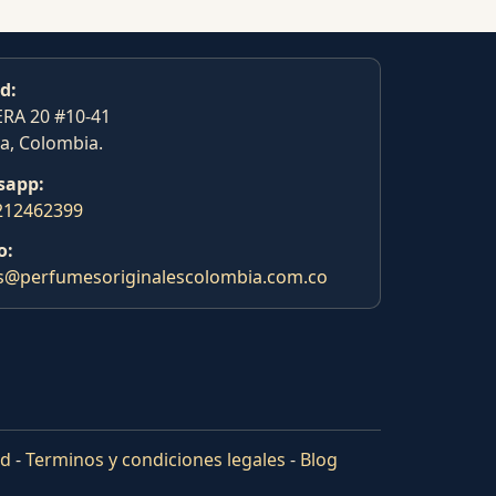
d:
RA 20 #10-41
a, Colombia.
sapp:
212462399
o:
s@perfumesoriginalescolombia.com.co
ad
-
Terminos y condiciones legales
-
Blog