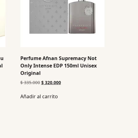
au
Perfume Afnan Supremacy Not
al
Only Intense EDP 150ml Unisex
Original
$
335.000
$
320.000
Añadir al carrito