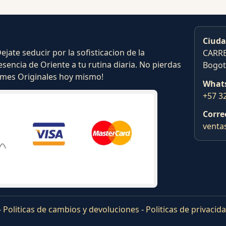
Ciuda
ate seducir por la sofisticacion de la
CARRE
esencia de Oriente a tu rutina diaria. No pierdas
Bogot
fumes Originales hoy mismo!
What
+57 3
Corre
venta
-
Politicas de cambios y devoluciones
-
Politicas de privacid