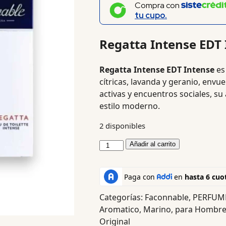
Compra con
tu cupo.
Regatta Intense EDT 
Regatta Intense EDT Intense
es
cítricas, lavanda y geranio, envu
activas y encuentros sociales, su
estilo moderno.
2 disponibles
Añadir al carrito
Categorías:
Faconnable
,
PERFUM
Aromatico
,
Marino
,
para Hombr
Original