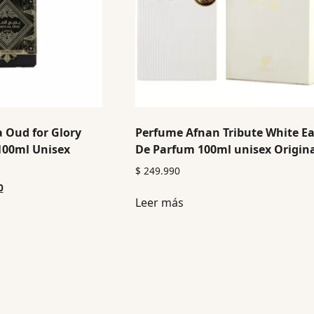
 Oud for Glory
Perfume Afnan Tribute White E
100ml Unisex
De Parfum 100ml unisex Origin
$
249.990
0
Leer más