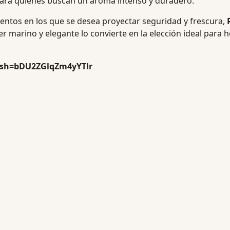
l para quienes buscan un aroma intenso y duradero.
entos en los que se desea proyectar seguridad y frescura,
cter marino y elegante lo convierte en la elección ideal par
igsh=bDU2ZGlqZm4yYTlr