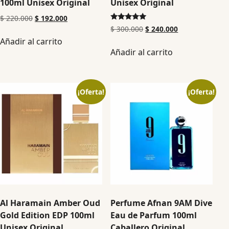
100ml Unisex Original
Unisex Original
$
220.000
$
192.000
Valorado en
$
300.000
$
240.000
5.00
Añadir al carrito
de 5
Añadir al carrito
¡Oferta!
¡Oferta!
Al Haramain Amber Oud
Perfume Afnan 9AM Dive
Gold Edition EDP 100ml
Eau de Parfum 100ml
Unisex Original
Caballero Original