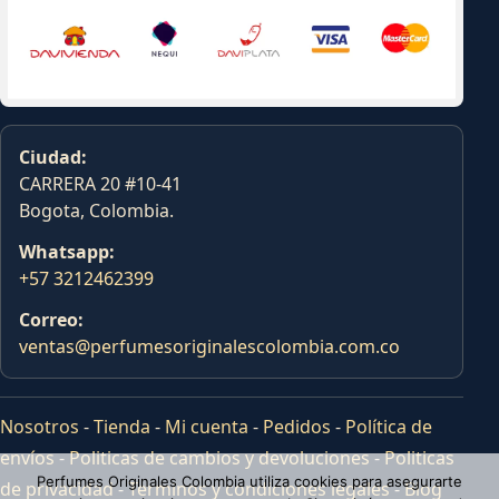
Ciudad:
CARRERA 20 #10-41
Bogota, Colombia.
Whatsapp:
+57 3212462399
Correo:
ventas@perfumesoriginalescolombia.com.co
Nosotros
-
Tienda
-
Mi cuenta
-
Pedidos
-
Política de
envíos
-
Politicas de cambios y devoluciones
-
Politicas
Perfumes Originales Colombia utiliza cookies para asegurarte
de privacidad
-
Terminos y condiciones legales
-
Blog