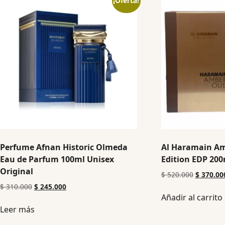
¡Oferta!
Perfume Afnan Historic Olmeda
Al Haramain A
Eau de Parfum 100ml Unisex
Edition EDP 200
Original
$
520.000
$
370.00
$
310.000
$
245.000
Añadir al carrito
Leer más