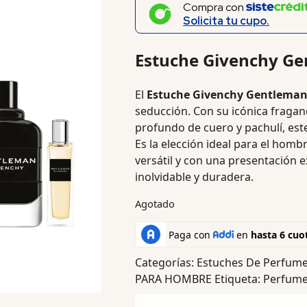
Compra con
Solicita tu cupo.
Estuche Givenchy G
El
Estuche Givenchy Gentlema
seducción. Con su icónica fraganc
profundo de cuero y pachulí, este
Es la elección ideal para el hom
versátil y con una presentación 
inolvidable y duradera.
Agotado
Categorías:
Estuches De Perfum
PARA HOMBRE
Etiqueta:
Perfume