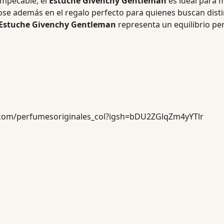
impecable, el
Estuche Givenchy Gentleman
es ideal para
se además en el regalo perfecto para quienes buscan distin
Estuche Givenchy Gentleman
representa un equilibrio per
.com/perfumesoriginales_col?igsh=bDU2ZGlqZm4yYTlr