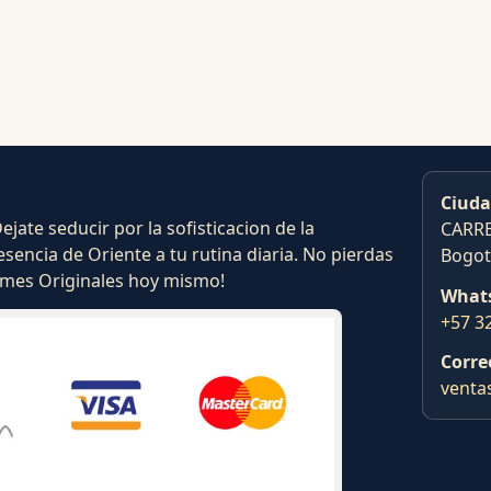
Ciuda
ate seducir por la sofisticacion de la
CARRE
esencia de Oriente a tu rutina diaria. No pierdas
Bogot
fumes Originales hoy mismo!
What
+57 3
Corre
venta