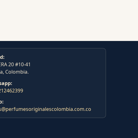
d:
RA 20 #10-41
a, Colombia.
sapp:
212462399
o:
s@perfumesoriginalescolombia.com.co