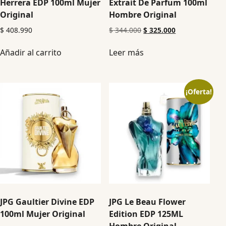
Herrera EDP 100ml Mujer
Extrait De Parfum 100ml
Original
Hombre Original
$
408.990
$
344.000
$
325.000
Añadir al carrito
Leer más
¡Oferta!
JPG Gaultier Divine EDP
JPG Le Beau Flower
100ml Mujer Original
Edition EDP 125ML
Hombre Original