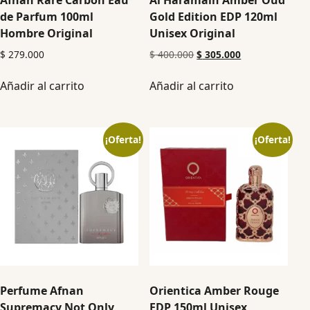
Afnan Rare Carbon Eau
Al Haramain Amber Oud
de Parfum 100ml
Gold Edition EDP 120ml
Hombre Original
Unisex Original
$
279.000
$
400.000
$
305.000
Añadir al carrito
Añadir al carrito
¡Oferta!
¡Oferta!
Perfume Afnan
Orientica Amber Rouge
Supremacy Not Only
EDP 150ml Unisex