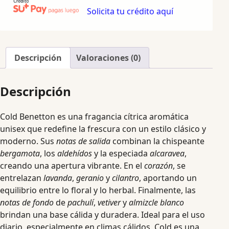
Solicita tu crédito aquí
Descripción
Valoraciones (0)
Descripción
Cold Benetton es una fragancia cítrica aromática
unisex que redefine la frescura con un estilo clásico y
moderno. Sus
notas de salida
combinan la chispeante
bergamota
, los
aldehídos
y la especiada
alcaravea
,
creando una apertura vibrante. En el
corazón
, se
entrelazan
lavanda
,
geranio
y
cilantro
, aportando un
equilibrio entre lo floral y lo herbal. Finalmente, las
notas de fondo
de
pachulí
,
vetiver
y
almizcle blanco
brindan una base cálida y duradera. Ideal para el uso
diario, especialmente en climas cálidos, Cold es una