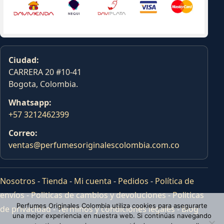
Ciudad:
CARRERA 20 #10-41
Bogota, Colombia.
Whatsapp:
+57 3212462399
Correo:
ventas@perfumesoriginalescolombia.com.co
Nosotros
-
Tienda
-
Mi cuenta
-
Pedidos
-
Política de
envíos
-
Politicas de cambios y devoluciones
-
Politicas
Perfumes Originales Colombia utiliza cookies para asegurarte
de privacidad
-
Terminos y condiciones legales
-
Blog
una mejor experiencia en nuestra web. Si continúas navegando