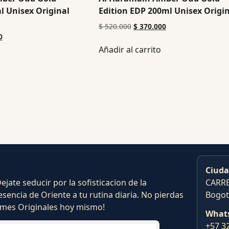
l Unisex Original
Edition EDP 200ml Unisex Origi
$
520.000
$
370.000
0
Añadir al carrito
Ciuda
ate seducir por la sofisticacion de la
CARRE
esencia de Oriente a tu rutina diaria. No pierdas
Bogot
fumes Originales hoy mismo!
What
+57 3