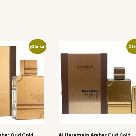
¡Oferta!
¡Ofe
mber Oud Gold
Al Haramain Amber Oud Gold