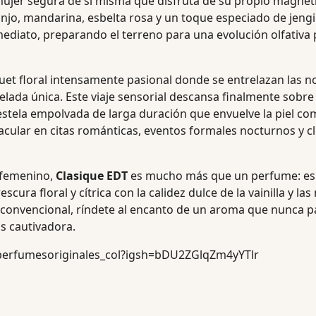
 mujer segura de sí misma que disfruta de su propio magne
anjo, mandarina, esbelta rosa y un toque especiado de jengi
ediato, preparando el terreno para una evolución olfativa
quet floral intensamente pasional donde se entrelazan las no
opelada única. Este viaje sensorial descansa finalmente sob
a estela empolvada de larga duración que envuelve la piel c
lar en citas románticas, eventos formales nocturnos y cli
é femenino,
Clasique EDT
es mucho más que un perfume: es u
escura floral y cítrica con la calidez dulce de la vainilla y 
lo convencional, ríndete al encanto de un aroma que nunca p
s cautivadora.
perfumesoriginales_col?igsh=bDU2ZGlqZm4yYTlr