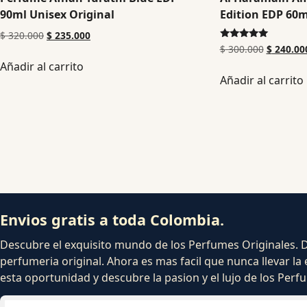
90ml Unisex Original
Edition EDP 60m
$
320.000
$
235.000
Valorado en
$
300.000
$
240.00
5.00
Añadir al carrito
de 5
Añadir al carrito
Envios gratis a toda Colombia.
Descubre el exquisito mundo de los Perfumes Originales. Dej
perfumeria original. Ahora es mas facil que nunca llevar la 
esta oportunidad y descubre la pasion y el lujo de los Per