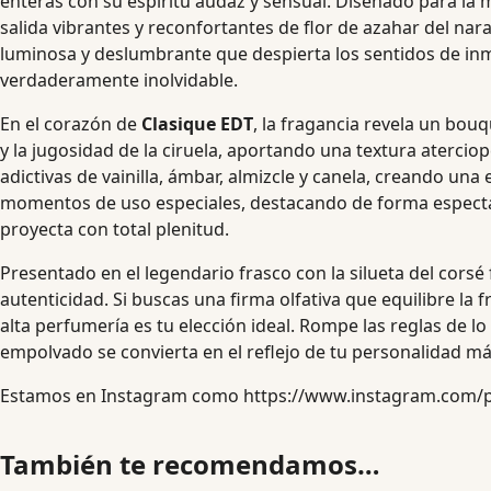
enteras con su espíritu audaz y sensual. Diseñado para la
salida vibrantes y reconfortantes de flor de azahar del nar
luminosa y deslumbrante que despierta los sentidos de inm
verdaderamente inolvidable.
En el corazón de
Clasique EDT
, la fragancia revela un bou
y la jugosidad de la ciruela, aportando una textura aterci
adictivas de vainilla, ámbar, almizcle y canela, creando un
momentos de uso especiales, destacando de forma espectacu
proyecta con total plenitud.
Presentado en el legendario frasco con la silueta del cors
autenticidad. Si buscas una firma olfativa que equilibre la fr
alta perfumería es tu elección ideal. Rompe las reglas de 
empolvado se convierta en el reflejo de tu personalidad má
Estamos en Instagram como
https://www.instagram.com/
También te recomendamos…