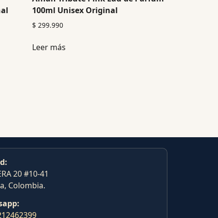
nal
100ml Unisex Original
$
299.990
Leer más
d:
RA 20 #10-41
a, Colombia.
sapp:
212462399