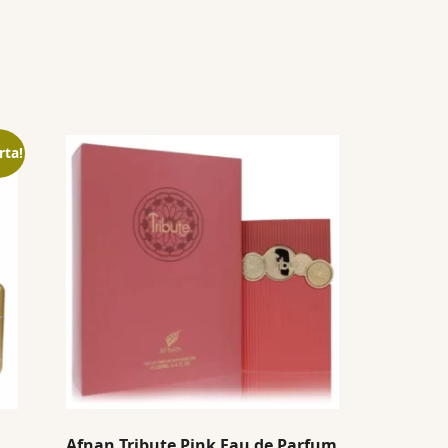
rta!
Afnan Tribute Pink Eau de Parfum