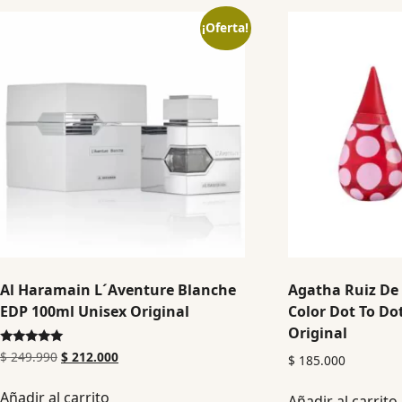
¡Oferta!
Al Haramain L´Aventure Blanche
Agatha Ruiz De
EDP 100ml Unisex Original
Color Dot To Do
Original
Valorado en
$
249.990
$
212.000
$
185.000
5.00
de 5
Añadir al carrito
Añadir al carrito