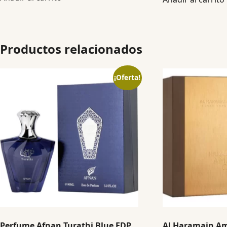
Productos relacionados
¡Oferta!
Perfume Afnan Turathi Blue EDP
Al Haramain A