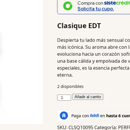
Compra con
Solicita tu cupo.
Clasique EDT
Despierta tu lado más sensual c
más icónica. Su aroma abre con la 
evoluciona hacia un corazón sofis
una base cálida y empolvada de va
especiales, es la esencia perfect
eterna.
2 disponibles
Añadir al carrito
SKU:
CLSQ10095
Categoría:
PERF