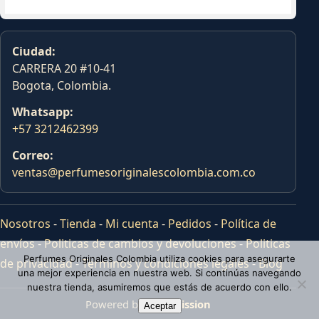
Ciudad:
CARRERA 20 #10-41
Bogota, Colombia.
Whatsapp:
+57 3212462399
Correo:
ventas@perfumesoriginalescolombia.com.co
Nosotros
-
Tienda
-
Mi cuenta
-
Pedidos
-
Política de
envíos
-
Politicas de cambios y devoluciones
-
Politicas
Perfumes Originales Colombia utiliza cookies para asegurarte
de privacidad
-
Terminos y condiciones legales
-
Blog
una mejor experiencia en nuestra web. Si continúas navegando
nuestra tienda, asumiremos que estás de acuerdo con ello.
Powered by
Tras Mission
Aceptar