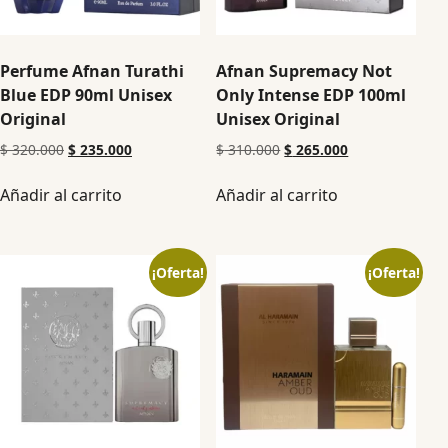
Perfume Afnan Turathi
Afnan Supremacy Not
Blue EDP 90ml Unisex
Only Intense EDP 100ml
Original
Unisex Original
$
320.000
$
235.000
$
310.000
$
265.000
Añadir al carrito
Añadir al carrito
¡Oferta!
¡Oferta!