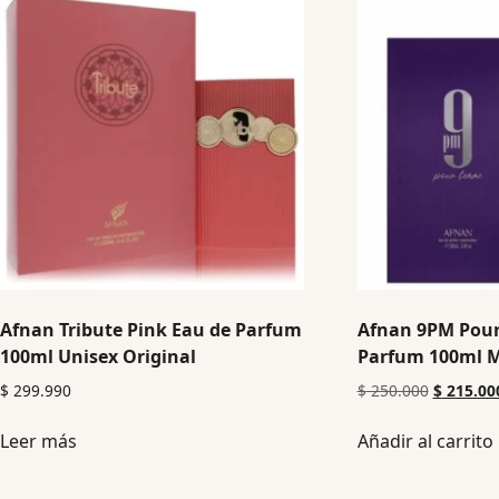
Afnan Tribute Pink Eau de Parfum
Afnan 9PM Pou
100ml Unisex Original
Parfum 100ml M
$
299.990
$
250.000
$
215.00
Leer más
Añadir al carrito