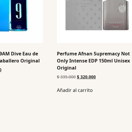
9AM Dive Eau de
Perfume Afnan Supremacy Not
ballero Original
Only Intense EDP 150ml Unisex
Original
0
$
335.000
$
320.000
Añadir al carrito