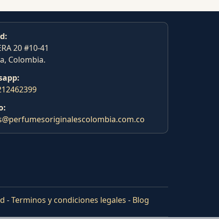
d:
RA 20 #10-41
a, Colombia.
sapp:
212462399
o:
s@perfumesoriginalescolombia.com.co
ad
-
Terminos y condiciones legales
-
Blog