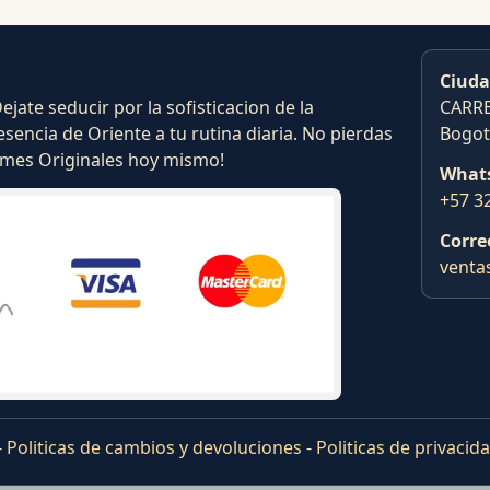
Ciuda
ate seducir por la sofisticacion de la
CARRE
esencia de Oriente a tu rutina diaria. No pierdas
Bogot
fumes Originales hoy mismo!
What
+57 3
Corre
venta
-
Politicas de cambios y devoluciones
-
Politicas de privacid